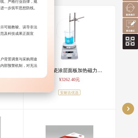
防线、严格行业自律，规
，进一步筑牢思想防线。
暗示可能教唆、误导非法
规范及科技成果正面宣
客户背景调查与采购用途
立内部预警机制，对无法
机
不锈钢陶瓷涂层面板加热磁力搅拌器套装
¥3262.40元
面形成合力。协会应更好
安耐吉优选
体与信息平台传播正能
要求，规范信息发布。要
与实践，为全球化学品安