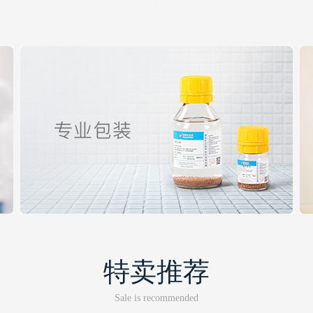
特卖推荐
Sale is recommended