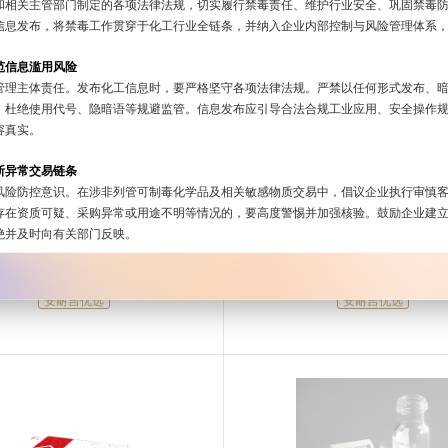
和相关主管部门制定的各项法律法规，切实履行禁毒责任、维护行业安全、巩固禁毒
信息发布，将禁毒工作贯穿于化工行业全链条，并纳入企业内部控制与风险管理体系
范信息滥用风险
管理主体责任。发布化工信息时，要严格坚守各项法律法规。严禁以任何形式发布、
，杜绝使用代号、隐暗语等规避监管。信息发布应引导合法合规工业应用、安全操作
容真实。
断异常交易链条
风险防控意识。在涉非列管可制毒化学品及相关敏感物质交易中，倡议企业执行审慎
存在资质可疑、采购异常或用途不明等情况的，要高度警惕并加强核验。鼓励企业建
磁力搅拌器
DTD系列超声波清洗
绝并及时向有关部门反映。
¥1080.00元
¥5800.00元
建协同共治格局
每一家企业的共同努力。我们倡议，全行业要加强沟通，在识别风险、分享经验等方
安耐吉优选
安耐吉优选
展政策宣讲、风险提示与实践交流，提升行业整体风险辨识与防范能力。支持行业媒
行业安全、绿色、创新及合规治理方面成就与贡献。
献行业治理智慧
直接影响国家形象。我们倡议企业在开展国际业务与交流时，要自觉秉持高标准合规
观专业阐述我国化工和禁毒领域有力举措与成效，分享我国化工行业可持续发展理念