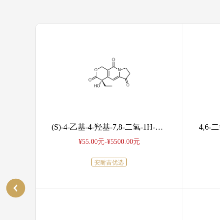
酸钾
(S)-4-乙基-4-羟基-7,8-二氢-1H-吡喃并[3,4-f]吲哚嗪-3,6,10(4H)-三酮
¥55.00元-¥5500.00元
安耐吉优选