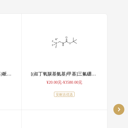
3-(5-溴-1-氧代异吲哚啉-2-基)哌啶-2,6-二酮
[(叔丁氧羰基氨基)甲基]三氟硼酸钾
¥20.00元-¥3580.00元
安耐吉优选