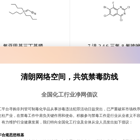
氰亚甲基三丁基膦
7-溴-2,4,6-三氯-8-氟喹
¥20.00元-¥7500.00元
¥37.00元-¥3489.00元
安耐吉优选
安耐吉优选
清朗网络空间，共筑禁毒防线
全国化工行业净网倡议
特卖仪器耗材
工平台寻购非列管可制毒化学品从事涉毒违法犯罪活动日益突出，已严重破坏市场秩
支柱产业，在禁毒工作中肩负关键作用和使命。积极参与禁毒工作是行业从业者义不
，有力维护行业健康发展，我们特向全国化工行业及全体从业人员发出如下倡议：
goods is recommended
牢合规思想根基