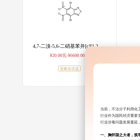
基)哌啶-1-甲酸叔丁酯
4,7-二溴-5,6-二硝基苯并[c][1,2,5]噻二唑
¥20.00元-¥6600.00元
安耐吉优选
当前，不法分子利用化
行业作为国民经济重要
行业涉毒问题发展蔓延
一、胸怀国之大者，筑