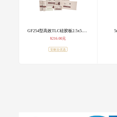
为维
 5g
GF254型高效TLC硅胶板2.5x5.0cm， 羧甲基纤维素钠黏结， 薄层涂层0.2-0.25mm
¥216.00元
安耐吉优选