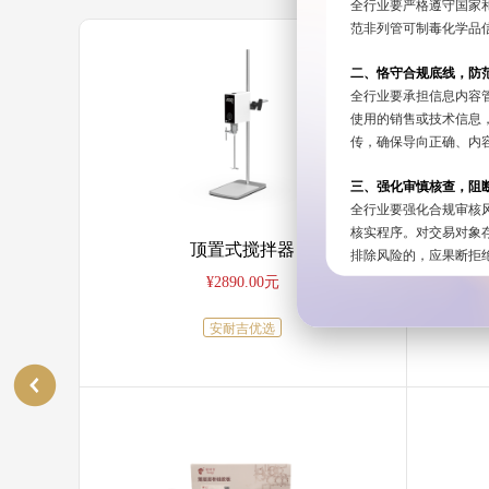
全行业要严格遵守国家
范非列管可制毒化学品
二、恪守合规底线，防
全行业要承担信息内容
使用的销售或技术信息
传，确保导向正确、内
三、强化审慎核查，阻
全行业要强化合规审核
核实程序。对交易对象
顶置式搅拌器
排除风险的，应果断拒
¥2890.00元
四、汇聚行业合力，构
维护行业整体形象需要
安耐吉优选
发挥纽带作用，组织开
量，广泛宣传我国化工
五、立足全球视野，贡
我国化工行业网络言行
主动利用国际平台，客
全治理贡献中国智慧。