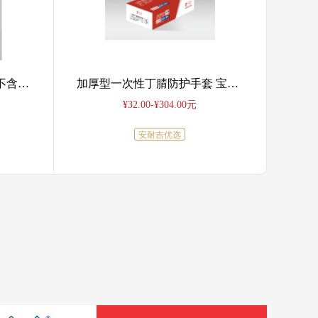
贡献！
2mL 透明进样瓶 带刻度 （不含盖）
加厚型一次性丁腈防护手套 宝蓝色 M码 5g
¥32.00-¥304.00元
国石油和化学工业联合会
2025年12月30日
安耐吉优选