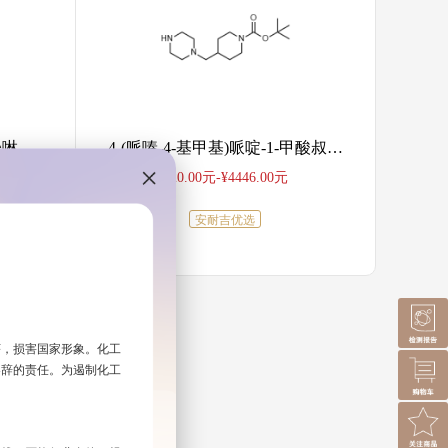
唑啉
4-(哌嗪-4-基甲基)哌啶-1-甲酸叔丁酯
¥20.00元-¥4446.00元
安耐吉优选
序，损害国家形象。化工
容辞的责任。为遏制化工