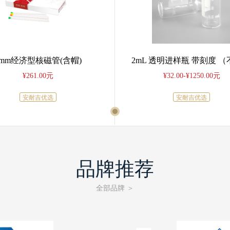
清朗网络空间，人人受益；筑牢禁毒防线，人人有责。
让我们以高度的政治自觉、严谨的合规行动和积极的行业协同，
从规范每一则网络信息做起，共同守护化工行业的蓝天净土，
护全球化学品安全秩序，助力产业高质量发展、服务中国式现代化大局作出新的更大
5mm经济型核磁管(含帽)
¥261.00元
¥32.00-¥1250.00元
中
安耐吉优选
安耐吉优选
品牌推荐
全部品牌
＞